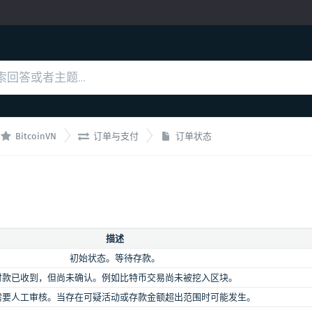


BitcoinVN
订单与支付
订单状态
描述
初始状态。等待存款。
付款已收到，但尚未确认。例如比特币交易尚未被挖入区块。
需要人工审核。当存在可疑活动或存款金额超出范围时可能发生。