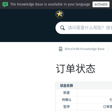
The Knowledge Base is available in your language
activate
BitcoinVN Knowledge Base
订单状态
状态名称
新建
待确认
暂停
订单