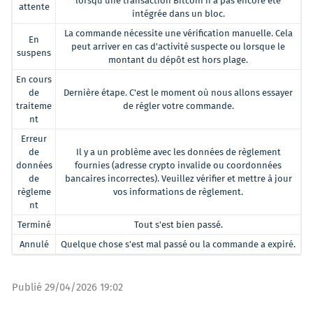
lorsqu'une transaction Bitcoin n'a pas encore été
attente
intégrée dans un bloc.
La commande nécessite une vérification manuelle. Cela
En
peut arriver en cas d'activité suspecte ou lorsque le
suspens
montant du dépôt est hors plage.
En cours
de
Dernière étape. C'est le moment où nous allons essayer
traiteme
de régler votre commande.
nt
Erreur
de
Il y a un problème avec les données de règlement
données
fournies (adresse crypto invalide ou coordonnées
de
bancaires incorrectes). Veuillez vérifier et mettre à jour
règleme
vos informations de règlement.
nt
Terminé
Tout s'est bien passé.
Annulé
Quelque chose s'est mal passé ou la commande a expiré.
Publié
29/04/2026 19:02