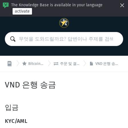
The Knowledge Base is available in your language
activate


BitcoinVN
주문 및 결제
VND 은행 송금
VND 은행 송금
입금
KYC/AML