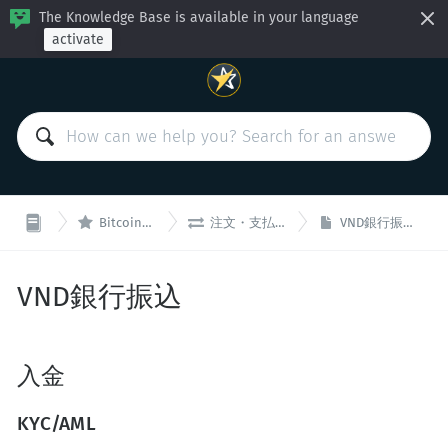
The Knowledge Base is available in your language
activate


BitcoinVN
注文・支払い
VND銀行振込
VND銀行振込
入金
KYC/AML