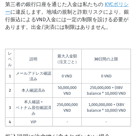
第三者の銀行口座を通じた入金は私たちの
KYCポリシ
ー
に違反します。地域の規制と詐欺リスクにより、銀
行振込によるVND入金には一定の制限を設ける必要が
あります。出金/決済には制限はありません。
レ
最大入金額
ベ
説明
30日間の上限
（注文ごと）
ル
メールアドレス確認
1
0 VND
0 VND
済み
50,000,000
250,000,000 + (XBV
2
本人確認済み
VND
balance * 10,000) VND
本人確認 +
250,000,000
1,000,000,000 + (XBV
3
ベトナム居住確認済
VND
balance * 10,000) VND
み
4
VIP
-
-