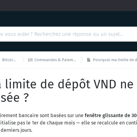


BitcoinVN
Commandes & Paiements
Pourquoi ma limite de dépôt
limite de dépôt VND ne s
isée ?
virement bancaire sont basées sur une
fenêtre glissante de 30
nitialise pas le 1er de chaque mois — elle se recalcule en cont
 derniers jours.