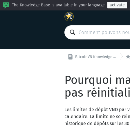
The Knowledge Base is available in your language
activate
BitcoinVN Knowledge Base
Pourquoi ma 
pas réinitial
Les limites de dépôt VND par 
calendaire. La limite ne se réi
historique de dépôts sur les 30