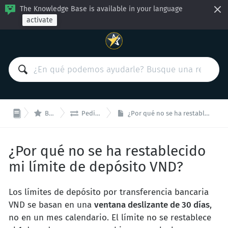
The Knowledge Base is available in your language
activate


BitcoinVN
Pedidos y Pagos
¿Por qué no se ha restablecido mi límite de depósito VND?
¿Por qué no se ha restablecido
mi límite de depósito VND?
Los límites de depósito por transferencia bancaria
VND se basan en una
ventana deslizante de 30 días
,
no en un mes calendario. El límite no se restablece