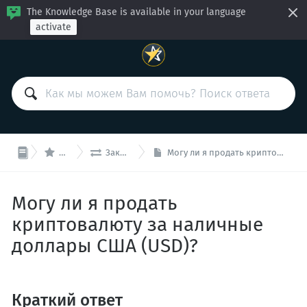
The Knowledge Base is available in your language
activate


BitcoinVN
Заказы и платежи
Могу ли я продать криптовалюту за наличные доллары США (USD)?
Могу ли я продать
криптовалюту за наличные
доллары США (USD)?
Краткий ответ