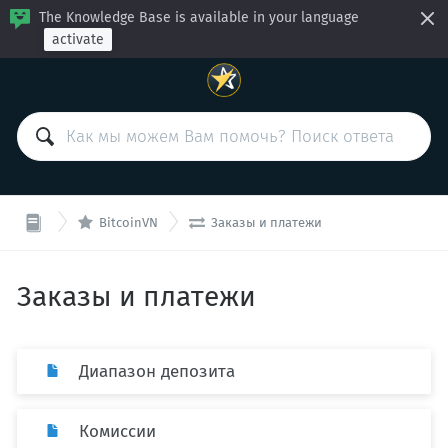
The Knowledge Base is available in your language
activate


BitcoinVN
Заказы и платежи
Заказы и платежи
Диапазон депозита
Комиссии