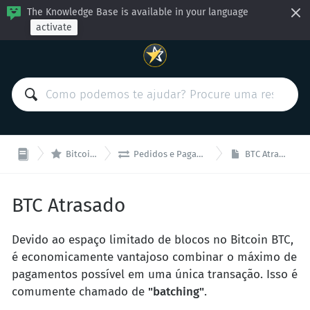
The Knowledge Base is available in your language
activate


BitcoinVN
Pedidos e Pagamentos
BTC Atrasado
BTC Atrasado
Devido ao espaço limitado de blocos no Bitcoin BTC,
é economicamente vantajoso combinar o máximo de
pagamentos possível em uma única transação. Isso é
comumente chamado de
"batching"
.