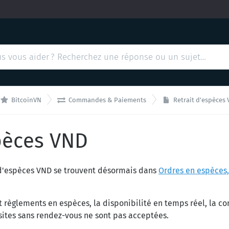


BitcoinVN
Commandes & Paiements
Retrait d'espèces
spèces VND
t d'espèces VND se trouvent désormais dans
Ordres en espèces,
t règlements en espèces, la disponibilité en temps réel, la c
visites sans rendez-vous ne sont pas acceptées.